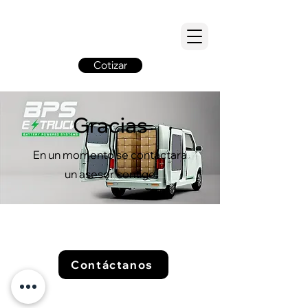
Cotizar
Gracias
En un momento se contactara
un asesor contigo
Contáctanos