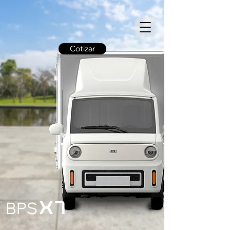
Cotizar
BPS
x7